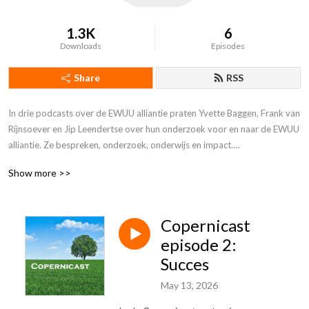
1.3K
6
Downloads
Episodes
Share
RSS
In drie podcasts over de EWUU alliantie praten Yvette Baggen, Frank van 
Rijnsoever en Jip Leendertse over hun onderzoek voor en naar de EWUU 
alliantie. Ze bespreken, onderzoek, onderwijs en impact.

Show more >>
Daarnaast staan de Copernicast podcasts op dit kanaal. In de 
Copernicast praten Jip Leendertse, Jaap van Slageren en Timon de Boer 
over hun leven en werk als jonge onderzoekers aan de Universiteit. 
Copernicast
Welke tegenslagen en successen maken ze mee? Wat onderzoeken zij en 
hun collega’s? En wat is de rol van de jonge onderzoeker in de huidige 
episode 2:
maatschappij?
Succes
May 13, 2026