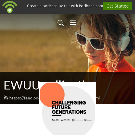
EWUU - alliantie
https://feed.podbean.com/copernicast/feed.xml